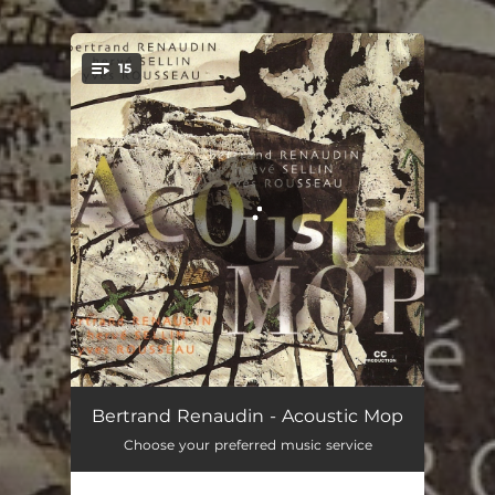
.
15
You're all set!
85 / 97 Thème 1
01:41
Bertrand Renaudin - Acoustic Mop
Choose your preferred music service
85 / 97 Trad 2 lapp joik: aillohas
01:24