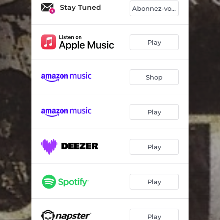
85 / 97 Improvisation 3
02:45
Stay Tuned
Abonnez-vous
85 / 97 Thème 4
02:05
85 / 97 Thèmes de fin
01:49
Play
Chanson pour radaphné
04:48
Shop
Préambule thème 1
01:40
Préambule improvisation 2
02:44
Play
Préambule thème 3
03:44
M.O.P. Pour s.R. Thème 1
05:49
Play
M.O.P. Pour s.R. Thème 2
03:22
Usage modéré
00:32
Play
Berceuse d'emeline
01:40
Ubiquité
08:07
Play